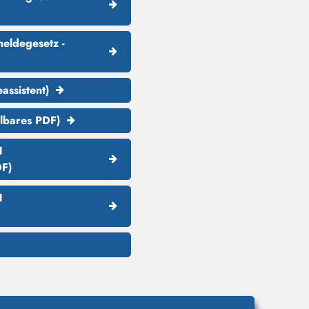
eldegesetz -
ssistent)
lbares PDF)
1
DF)
1