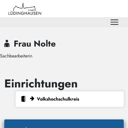
Zum Hauptinhalt springen
Zum Header
Zum Hauptinhalt
Zum Footer
Frau Nolte
Sachbearbeiterin
Einrichtungen
Volkshochschulkreis