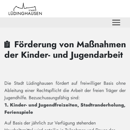
Zum Hauptinhalt springen
Zum Header
Zum Hauptinhalt
Zum Footer
Förderung von Maßnahmen
der Kinder- und Jugendarbeit
Die Stadt Lüdinghausen fördert auf freiwilliger Basis ohne
Ableitung einer Rechtspflicht die Arbeit der freien Träger der
Jugendhilfe. Bezuschussungsfähig sind:
1. Kinder- und Jugendfreizeiten, Stadtranderholung,
Ferienspiele
Auf Basis der jährlich zur Verfügung stehenden