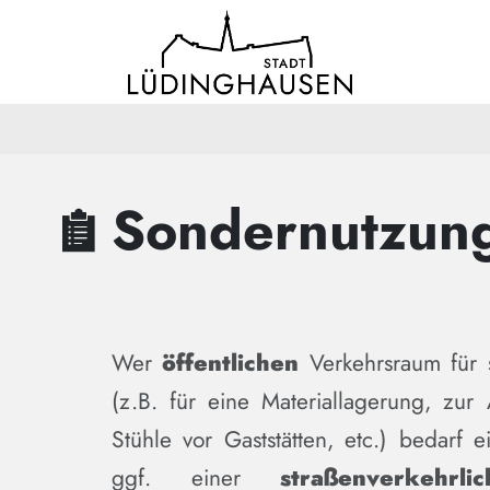
Zum Hauptinhalt springen
Zum Header
Zum Hauptinhalt
Zum Footer
Sondernutzun
Wer
öffentlichen
Verkehrsraum für 
(z.B. für eine Materiallagerung, zur 
Stühle vor Gaststätten, etc.) bedarf 
ggf. einer
straßenverkehrl