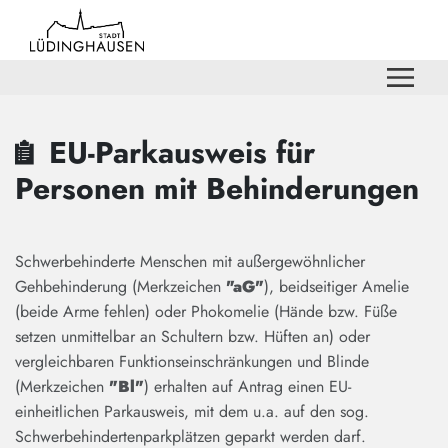
Zum Hauptinhalt springen
Zum Header
Zum Hauptinhalt
Zum Footer
EU-Parkausweis für
Personen mit Behinderungen
Schwerbehinderte Menschen mit außergewöhnlicher
Gehbehinderung (Merkzeichen
"aG"
), beidseitiger Amelie
(beide Arme fehlen) oder Phokomelie (Hände bzw. Füße
setzen unmittelbar an Schultern bzw. Hüften an) oder
vergleichbaren Funktionseinschränkungen und Blinde
(Merkzeichen
"Bl"
) erhalten auf Antrag einen EU-
einheitlichen Parkausweis, mit dem u.a. auf den sog.
Schwerbehindertenparkplätzen geparkt werden darf.