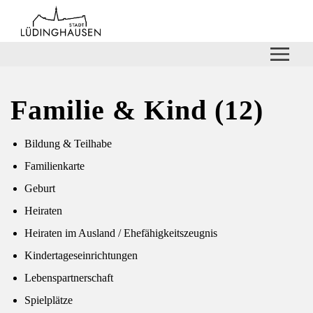
Zum Hauptinhalt springen
Zum Header
Zum Hauptinhalt
Zum Footer
Familie & Kind
(12)
Bildung & Teilhabe
Familienkarte
Geburt
Heiraten
Heiraten im Ausland / Ehefähigkeitszeugnis
Kindertageseinrichtungen
Lebenspartnerschaft
Spielplätze